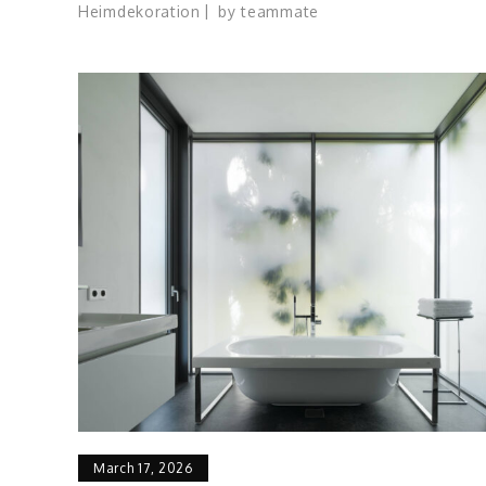
Heimdekoration
by
teammate
March 17, 2026