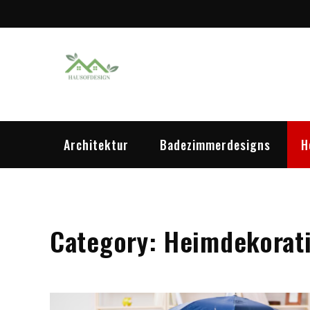
Skip
to
content
Hausofdesig
Architektur
Badezimmerdesigns
H
Category:
Heimdekorat