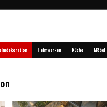
n
eimdekoration
Heimwerken
Küche
Möbel
ion